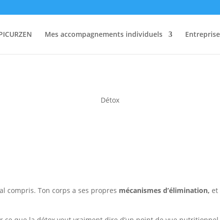
PICURZEN
Mes accompagnements individuels
Entreprise
Détox
 mal compris. Ton corps a ses propres
mécanismes d’élimination,
et 
r ce que la détox veut vraiment dire d’un point de vue nutritionnel