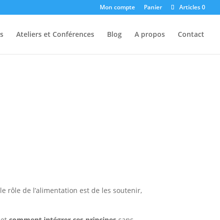
Mon compte
Panier
Articles 0
s
Ateliers et Conférences
Blog
A propos
Contact
le rôle de l’alimentation est de les soutenir,
 et
comment intégrer ces principes
sans