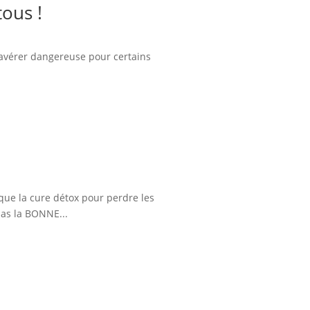
tous !
s’avérer dangereuse pour certains
ue la cure détox pour perdre les
pas la BONNE...