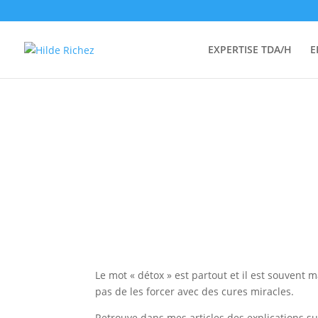
EXPERTISE TDA/H
E
Le mot « détox » est partout et il est souvent
pas de les forcer avec des cures miracles.
Retrouve dans mes articles des explications su