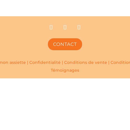
CONTACT
mon assiette |
Confidentialité
|
Conditions de vente
|
Condition
Témoignages